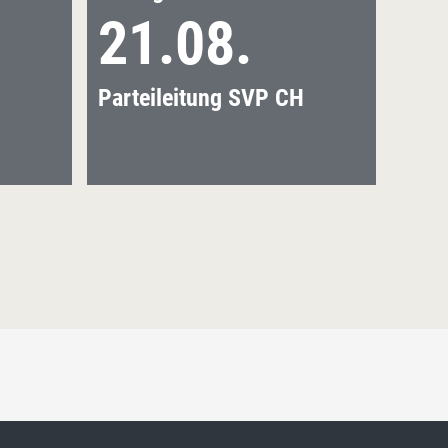
21.08.
2
Parteileitung SVP CH
Part
mit 