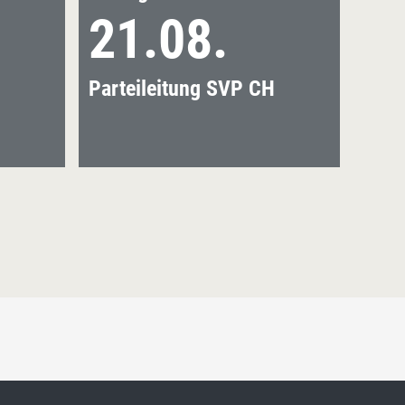
21.08.
2
Parteileitung SVP CH
Part
mit 