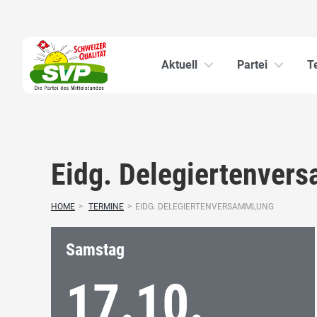
Aktuell
Partei
T
Eidg. Delegiertenver
HOME
>
TERMINE
>
EIDG. DELEGIERTENVERSAMMLUNG
Samstag
17.10.